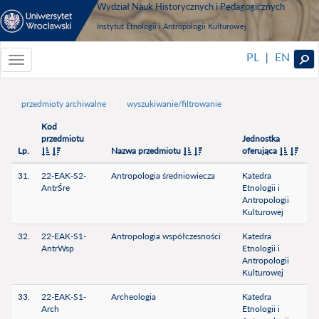
Wydział Nauk Historycznych i Pedagogicznych
Instytut Etnologii i Antropologii Kulturowej
PL
EN
|
Toggle
navigationToggle
navigation
przedmioty archiwalne
wyszukiwanie/filtrowanie
Kod
przedmiotu
Jednostka
Lp.
Nazwa przedmiotu
oferująca
31.
22-EAK-S2-
Antropologia średniowiecza
Katedra
AntrŚre
Etnologii i
Antropologii
Kulturowej
32.
22-EAK-S1-
Antropologia współczesności
Katedra
AntrWsp
Etnologii i
Antropologii
Kulturowej
33.
22-EAK-S1-
Archeologia
Katedra
Arch
Etnologii i