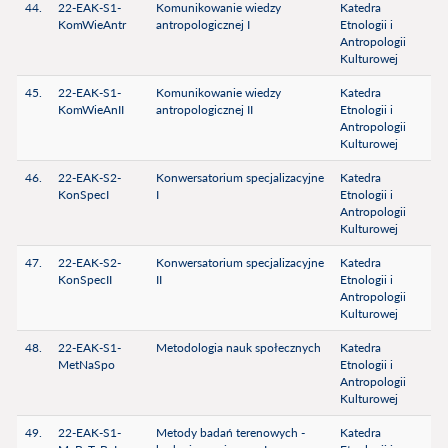
44.
22-EAK-S1-
Komunikowanie wiedzy
Katedra
KomWieAntr
antropologicznej I
Etnologii i
Antropologii
Kulturowej
45.
22-EAK-S1-
Komunikowanie wiedzy
Katedra
KomWieAnII
antropologicznej II
Etnologii i
Antropologii
Kulturowej
46.
22-EAK-S2-
Konwersatorium specjalizacyjne
Katedra
KonSpecI
I
Etnologii i
Antropologii
Kulturowej
47.
22-EAK-S2-
Konwersatorium specjalizacyjne
Katedra
KonSpecII
II
Etnologii i
Antropologii
Kulturowej
48.
22-EAK-S1-
Metodologia nauk społecznych
Katedra
MetNaSpo
Etnologii i
Antropologii
Kulturowej
49.
22-EAK-S1-
Metody badań terenowych -
Katedra