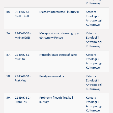
Kulturowej
55.
22-EAK-S1-
Metody interpretacji kultury II
Katedra
MetIntKuII
Etnologii i
Antropologii
Kulturowej
56.
22-EAK-S2-
Mniejszości narodowe i grupy
Katedra
MnNarGrEt
etniczne w Polsce
Etnologii i
Antropologii
Kulturowej
57.
22-EAK-S1-
Muzealnictwo etnograficzne
Katedra
MuzEtn
Etnologii i
Antropologii
Kulturowej
58.
22-EAK-S1-
Praktyka muzealna
Katedra
PrakMuz
Etnologii i
Antropologii
Kulturowej
59.
22-EAK-S2-
Problemy filozofii języka i
Katedra
ProbFiKu
kultury
Etnologii i
Antropologii
Kulturowej