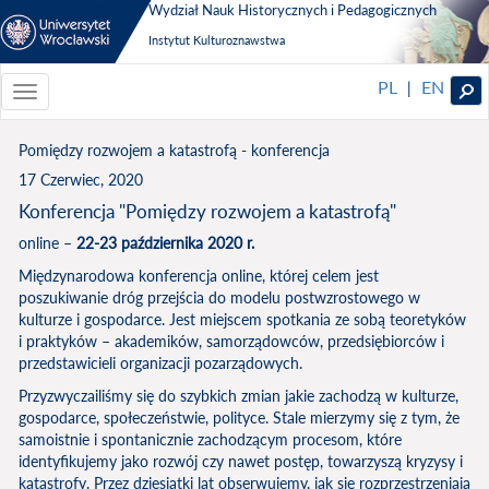
Wydział Nauk Historycznych i Pedagogicznych
Instytut Kulturoznawstwa
PL
EN
|
Toggle
navigationToggle
navigation
Pomiędzy rozwojem a katastrofą - konferencja
17 Czerwiec, 2020
Konferencja "Pomiędzy rozwojem a katastrofą"
online –
22-23 października 2020 r.
Międzynarodowa konferencja online, której celem jest
poszukiwanie dróg przejścia do modelu postwzrostowego w
kulturze i gospodarce. Jest miejscem spotkania ze sobą teoretyków
i praktyków – akademików, samorządowców, przedsiębiorców i
przedstawicieli organizacji pozarządowych.
Przyzwyczailiśmy się do szybkich zmian jakie zachodzą w kulturze,
gospodarce, społeczeństwie, polityce. Stale mierzymy się z tym, że
samoistnie i spontanicznie zachodzącym procesom, które
identyfikujemy jako rozwój czy nawet postęp, towarzyszą kryzysy i
katastrofy. Przez dziesiątki lat obserwujemy, jak się rozprzestrzeniają