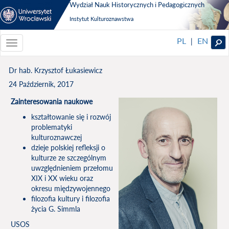
Wydział Nauk Historycznych i Pedagogicznych
Instytut Kulturoznawstwa
PL
EN
|
Toggle
navigationToggle
navigation
Dr hab. Krzysztof Łukasiewicz
24 Październik, 2017
Zainteresowania naukowe
kształtowanie się i rozwój
problematyki
kulturoznawczej
dzieje polskiej refleksji o
kulturze ze szczególnym
uwzględnieniem przełomu
XIX i XX wieku oraz
okresu międzywojennego
filozofia kultury i filozofia
życia G. Simmla
USOS