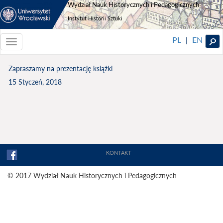
Wydział Nauk Historycznych i Pedagogicznych
Instytut Historii Sztuki
PL
EN
|
Toggle
navigationToggle
navigation
Zapraszamy na prezentację książki
15 Styczeń, 2018
KONTAKT
© 2017 Wydział Nauk Historycznych i Pedagogicznych