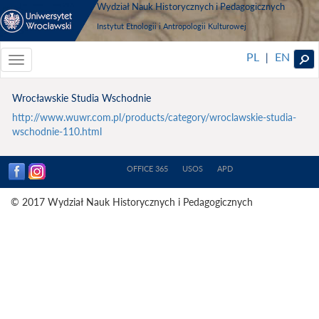
Wydział Nauk Historycznych i Pedagogicznych
Instytut Etnologii i Antropologii Kulturowej
PL
EN
|
Toggle
navigationToggle
navigation
Wrocławskie Studia Wschodnie
http://www.wuwr.com.pl/products/category/wroclawskie-studia-
wschodnie-110.html
OFFICE 365
USOS
APD
© 2017 Wydział Nauk Historycznych i Pedagogicznych