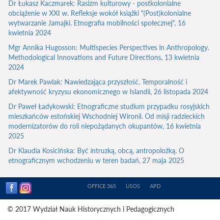
Dr Łukasz Kaczmarek: Rasizm kulturowy - postkolonialne
obciążenie w XXI w. Refleksje wokół książki "(Post)kolonialne
wytwarzanie Jamajki. Etnografia mobilności społecznej", 16
kwietnia 2024
Mgr Annika Hugosson: Multispecies Perspectives in Anthropology.
Methodological Innovations and Future Directions, 13 kwietnia
2024
Dr Marek Pawlak: Nawiedzająca przyszłość. Temporalność i
afektywność kryzysu ekonomicznego w Islandii, 26 listopada 2024
Dr Paweł Ładykowski: Etnograficzne studium przypadku rosyjskich
mieszkańców estońskiej Wschodniej Wironii. Od misji radzieckich
modernizatorów do roli niepożądanych okupantów, 16 kwietnia
2025
Dr Klaudia Kosicińska: Być intruzką, obcą, antropolożką. O
etnograficznym wchodzeniu w teren badań, 27 maja 2025
OFFICE 365
USOS
APD
© 2017 Wydział Nauk Historycznych i Pedagogicznych