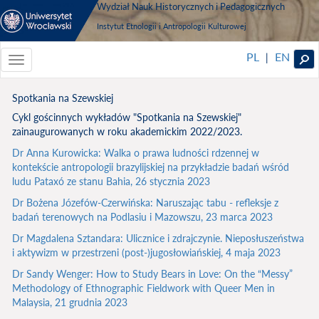
Wydział Nauk Historycznych i Pedagogicznych
Instytut Etnologii i Antropologii Kulturowej
PL
EN
|
Toggle
navigationToggle
navigation
Spotkania na Szewskiej
Cykl gościnnych wykładów "Spotkania na Szewskiej"
zainaugurowanych w roku akademickim 2022/2023.
Dr Anna Kurowicka: Walka o prawa ludności rdzennej w
kontekście antropologii brazylijskiej na przykładzie badań wśród
ludu Pataxó ze stanu Bahia, 26 stycznia 2023
Dr Bożena Józefów-Czerwińska: Naruszając tabu - refleksje z
badań terenowych na Podlasiu i Mazowszu, 23 marca 2023
Dr Magdalena Sztandara: Ulicznice i zdrajczynie. Nieposłuszeństwa
i aktywizm w przestrzeni (post-)jugosłowiańskiej, 4 maja 2023
Dr Sandy Wenger: How to Study Bears in Love: On the “Messy”
Methodology of Ethnographic Fieldwork with Queer Men in
Malaysia, 21 grudnia 2023