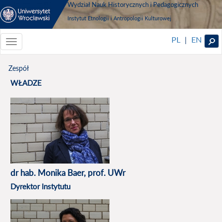
Wydział Nauk Historycznych i Pedagogicznych
Instytut Etnologii i Antropologii Kulturowej
PL
EN
|
Toggle
navigationToggle
navigation
Zespół
WŁADZE
dr hab. Monika Baer, prof. UWr
Dyrektor Instytutu