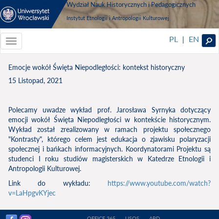
Wydział Nauk Historycznych i Pedagogicznych
Instytut Etnologii i Antropologii Kulturowej
PL
EN
|
Toggle
navigationToggle
navigation
Emocje wokół Święta Niepodległości: kontekst historyczny
15 Listopad, 2021
Polecamy uwadze wykład prof. Jarosława Syrnyka dotyczący
emocji wokół Święta Niepodległości w kontekście historycznym.
Wykład został zrealizowany w ramach projektu społecznego
"Kontrasty", którego celem jest edukacja o zjawisku polaryzacji
społecznej i bańkach informacyjnych. Koordynatorami Projektu są
studenci I roku studiów magisterskich w Katedrze Etnologii i
Antropologii Kulturowej.
Link do wykładu:
https://www.youtube.com/watch?
v=LaHpgvKYjec
OFFICE 365
USOS
APD