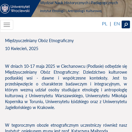
Wydział Nauk Historycznych i Pedagogicznych
Instytut Etnologii i Antropologii Kulturowej
PL
EN
|
Toggle
navigationToggle
navigation
Międzyuczelniany Obóz Etnograficzny
10 Kwiecień, 2025
W dniach 10-17 maja 2025 w Ciechanowcu (Podlasie) odbędzie się
Międzyuczelniany Obóz Etnograficzny: Dziedzictwo kulturowe
podlaskiej wsi - dawne i współczesne konteksty. Jest to
przedsięwzięcie o charakterze badawczym i integracyjnym, w
którym wezmą udział osoby studiujące etnologię i antropologię
kulturową z Uniwersytetu Warszawskiego, Uniwersytetu Mikołaja
Kopernika w Toruniu, Uniwersytetu Łódzkiego oraz z Uniwersytetu
Jagiellońskiego w Krakowie.
W tegorocznym obozie etnograficznym uczestniczy również nasz
Instytut; opiekunem grupy jest prof. Katarzyna Majbroda.