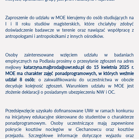
Zaproszenie do udziału w MOE kierujemy do osób studiujących na
I i II roku studiów magisterskich, które chciałyby zdobyć
doświadczenie badawcze w terenie oraz nawiązać współpracę z
antropologami i antropolożkami z innych ośrodków.
Osoby zainteresowane wzięciem udziału w badaniach
empirycznych na Podlasiu prosimy o przesyłanie zgłoszeń na adres
mejlowy
katarzyna.majbroda@uwr.edu.pl do 15 kwietnia 2025 r.
MOE ma charakter zajęć ponadprogramowych, w których weźmie
udział 8 osób
; o zakwalifikowaniu do uczestnictwa w obozie
decyduje kolejność zgłoszeń. Warunkiem udziału w MOE jest
złożenie deklaracji o posiadanym ubezpieczeniu NW i OC.
Przedsięwzięcie uzyskało dofinansowane UWr w ramach konkursu
na inicjatywy edukacyjne skierowane do studentów o charakterze
ponadprogramowym. Osoby uczestniczące mają zapewnione
pokrycie kosztów noclegów w Ciechanowcu oraz kosztów
przejazdu. Szczegółowe informacje dotyczące wyjazdu oraz