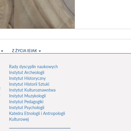
S
Z ŻYCIA IEIAK
Rady dyscyplin naukowych
Instytut Archeologii
Instytut Historyczny
Instytut Historii Sztuki
e
Instytut Kulturoznawstwa
.
Instytut Muzykologii
h
Instytut Pedagogiki
1
Instytut Psychologii
Katedra Etnologii i Antropologii
Kulturowej