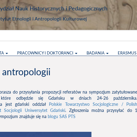
dział Nauk Historycznych i Pedagogicznych
stytut Etnologii i Antropologii Kulturowej
TA
PRACOWNICY I DOKTORANCI
BADANIA
ERASMU
antropologii
rasza do przysyłania propozycji referatów na sympozjum zatytułowan
", które odbędzie się Gdańsku w dniach 24-26 października
ia jest gdański oddział
Polskie Towarzystwo Socjologiczne / Polis
ut Socjologii Uniwersytet Gdański
. Zgłoszenia można przysyłać do 
sympozjum znajduje się na
blogu SAS PTS