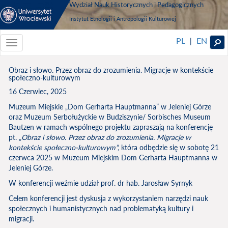
Wydział Nauk Historycznych i Pedagogicznych
Instytut Etnologii i Antropologii Kulturowej
PL
EN
|
Toggle
navigationToggle
navigation
Obraz i słowo. Przez obraz do zrozumienia. Migracje w kontekście
społeczno-kulturowym
16 Czerwiec, 2025
Muzeum Miejskie „Dom Gerharta Hauptmanna” w Jeleniej Górze
oraz Muzeum Serbołużyckie w Budziszynie/ Sorbisches Museum
Bautzen w ramach wspólnego projektu zapraszają na konferencję
pt.
„Obraz i słowo. Przez obraz do zrozumienia. Migracje w
kontekście społeczno-kulturowym”,
która odbędzie się w sobotę 21
czerwca 2025 w Muzeum Miejskim Dom Gerharta Hauptmanna w
Jeleniej Górze.
W konferencji weźmie udział prof. dr hab. Jarosław Syrnyk
Celem konferencji jest dyskusja z wykorzystaniem narzędzi nauk
społecznych i humanistycznych nad problematyką kultury i
migracji.