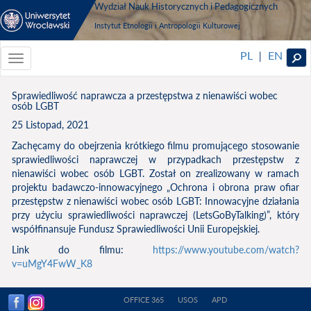
Wydział Nauk Historycznych i Pedagogicznych
Instytut Etnologii i Antropologii Kulturowej
PL
EN
|
Toggle
navigationToggle
navigation
Sprawiedliwość naprawcza a przestępstwa z nienawiści wobec
osób LGBT
25 Listopad, 2021
Zachęcamy do obejrzenia krótkiego filmu promującego stosowanie
sprawiedliwości naprawczej w przypadkach przestępstw z
nienawiści wobec osób LGBT. Został on zrealizowany w ramach
projektu badawczo-innowacyjnego „Ochrona i obrona praw ofiar
przestępstw z nienawiści wobec osób LGBT: Innowacyjne działania
przy użyciu sprawiedliwości naprawczej (LetsGoByTalking)”, który
współfinansuje Fundusz Sprawiedliwości Unii Europejskiej.
Link do filmu:
https://www.youtube.com/watch?
v=uMgY4FwW_K8
OFFICE 365
USOS
APD