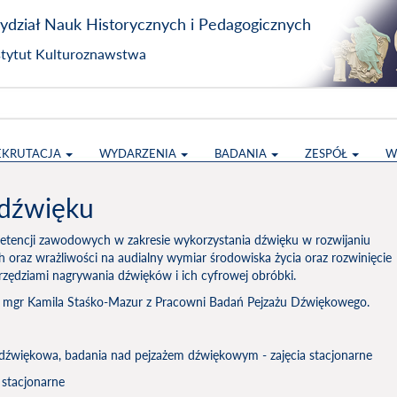
dział Nauk Historycznych i Pedagogicznych
stytut Kulturoznawstwa
EKRUTACJA
WYDARZENIA
BADANIA
ZESPÓŁ
W
 dźwięku
petencji zawodowych w zakresie wykorzystania dźwięku w rozwijaniu
ch oraz wrażliwości na audialny wymiar środowiska życia oraz rozwinięcie
zędziami nagrywania dźwięków i ich cyfrowej obróbki.
az mgr Kamila Staśko-Mazur z Pracowni Badań Pejzażu Dźwiękowego.
 dźwiękowa, badania nad pejzażem dźwiękowym - zajęcia stacjonarne
a stacjonarne