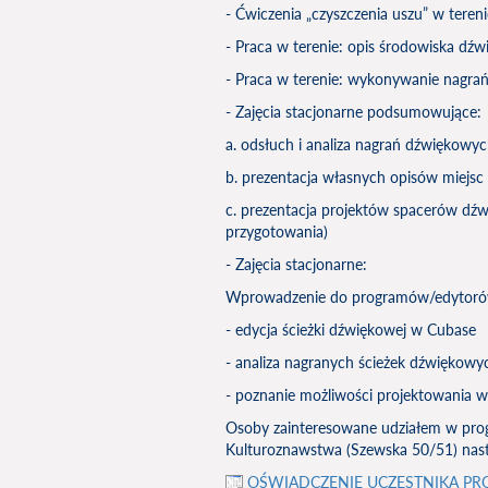
- Ćwiczenia „czyszczenia uszu” w tere
- Praca w terenie: opis środowiska dź
- Praca w terenie: wykonywanie nagr
- Zajęcia stacjonarne podsumowujące:
a. odsłuch i analiza nagrań dźwiękowy
b. prezentacja własnych opisów miejsc
c. prezentacja projektów spacerów d
przygotowania)
- Zajęcia stacjonarne:
Wprowadzenie do programów/edytor
- edycja ścieżki dźwiękowej w Cubase
- analiza nagranych ścieżek dźwiękowy
- poznanie możliwości projektowania 
Osoby zainteresowane udziałem w progr
Kulturoznawstwa (Szewska 50/51) nas
OŚWIADCZENIE UCZESTNIKA PR