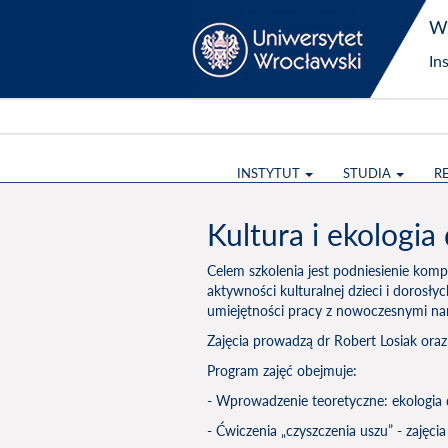
Wy
In
INSTYTUT
STUDIA
R
Kultura i ekologia
Celem szkolenia jest podniesienie kom
aktywności kulturalnej dzieci i dorosły
umiejętności pracy z nowoczesnymi nar
Zajęcia prowadzą dr Robert Losiak or
Program zajęć obejmuje:
- Wprowadzenie teoretyczne: ekologia
- Ćwiczenia „czyszczenia uszu” - zajęci