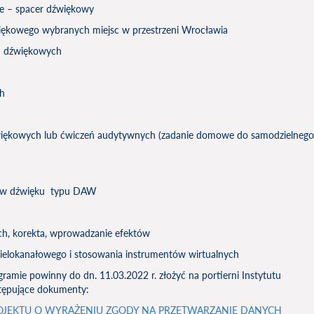
nie – spacer dźwiękowy
więkowego wybranych miejsc w przestrzeni Wrocławia
ań dźwiękowych
ch
źwiękowych lub ćwiczeń audytywnych (zadanie domowe do samodzielnego
ów dźwięku typu DAW
ch, korekta, wprowadzanie efektów
wielokanałowego i stosowania instrumentów wirtualnych
amie powinny do dn. 11.03.2022 r. złożyć na portierni Instytutu
tępujące dokumenty:
OJEKTU O WYRAŻENIU ZGODY NA PRZETWARZANIE DANYCH