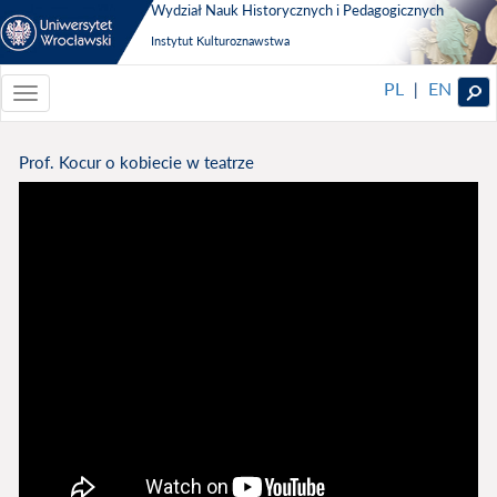
Wydział Nauk Historycznych i Pedagogicznych
Instytut Kulturoznawstwa
PL
EN
|
Toggle
navigationToggle
navigation
Prof. Kocur o kobiecie w teatrze