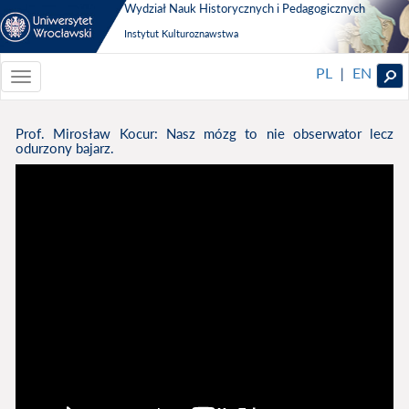
Wydział Nauk Historycznych i Pedagogicznych
Instytut Kulturoznawstwa
PL
EN
|
Toggle
navigationToggle
navigation
Prof. Mirosław Kocur: Nasz mózg to nie obserwator lecz
odurzony bajarz.