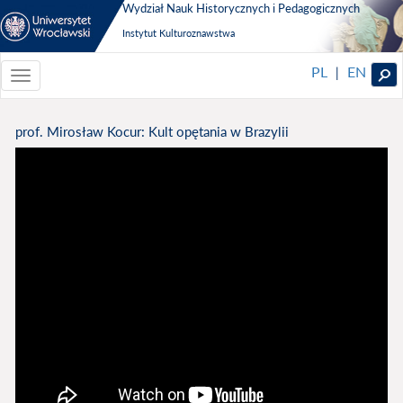
Wydział Nauk Historycznych i Pedagogicznych
Instytut Kulturoznawstwa
PL
EN
|
Toggle
navigationToggle
navigation
prof. Mirosław Kocur: Kult opętania w Brazylii