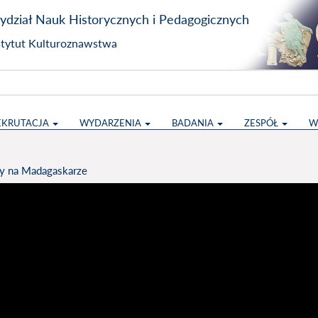
dział Nauk Historycznych i Pedagogicznych
stytut Kulturoznawstwa
EKRUTACJA
WYDARZENIA
BADANIA
ZESPÓŁ
W
ry na Madagaskarze