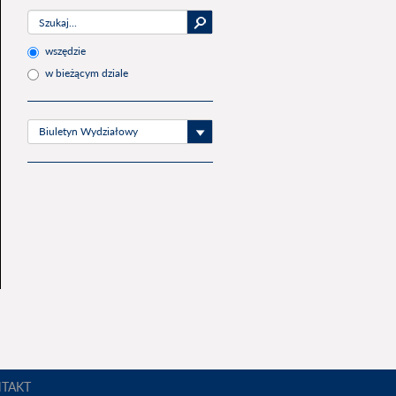
wszędzie
w bieżącym dziale
Biuletyn Wydziałowy
TAKT