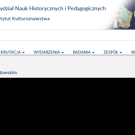
dział Nauk Historycznych i Pedagogicznych
stytut Kulturoznawstwa
EKRUTACJA
WYDARZENIA
BADANIA
ZESPÓŁ
W
otowskim