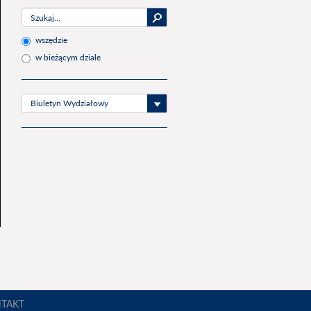
wszędzie
w bieżącym dziale
Biuletyn Wydziałowy
TAKT