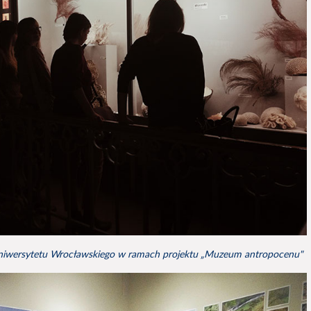
iwersytetu Wrocławskiego w ramach projektu „Muzeum antropocenu"