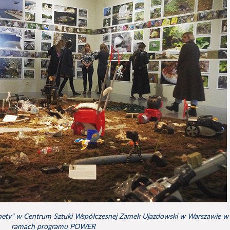
anety" w Centrum Sztuki Współczesnej Zamek Ujazdowski w Warszawie w
ramach programu POWER