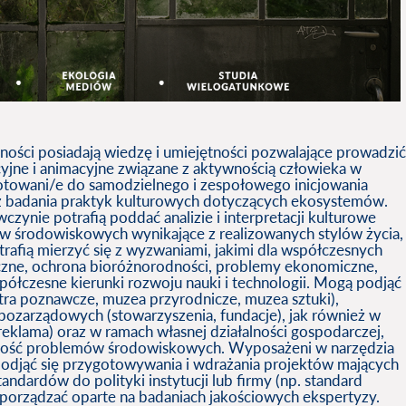
lności posiadają wiedzę i umiejętności pozwalające prowadzić
cyjne i animacyjne związane z aktywnością człowieka w
otowani/e do samodzielnego i zespołowego inicjowania
z badania praktyk kulturowych dotyczących ekosystemów.
czynie potrafią poddać analizie i interpretacji kulturowe
 środowiskowych wynikające z realizowanych stylów życia,
trafią mierzyć się z wyzwaniami, jakimi dla współczesnych
czne, ochrona bioróżnorodności, problemy ekonomiczne,
ółczesne kierunki rozwoju nauki i technologii. Mogą podjąć
ntra poznawcze, muzea przyrodnicze, muzea sztuki),
zarządowych (stowarzyszenia, fundacje), jak również w
reklama) oraz w ramach własnej działalności gospodarczej,
jomość problemów środowiskowych. Wyposażeni w narzędzia
podjąć się przygotowywania i wdrażania projektów mających
andardów do polityki instytucji lub firmy (np. standard
sporządzać oparte na badaniach jakościowych ekspertyzy.