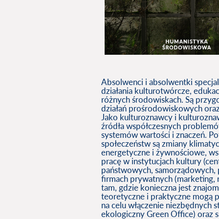
Absolwenci i absolwentki specja
działania kulturotwórcze, eduka
różnych środowiskach. Są przyg
działań prośrodowiskowych ora
Jako kulturoznawcy i kulturoznaw
źródła współczesnych problemów
systemów wartości i znaczeń. Po
społeczeństw są zmiany klimaty
energetyczne i żywnościowe, wsp
pracę w instytucjach kultury (ce
państwowych, samorządowych, po
firmach prywatnych (marketing, 
tam, gdzie konieczna jest zna
teoretyczne i praktyczne mogą 
na celu włączenie niezbędnych st
ekologiczny Green Office) oraz 