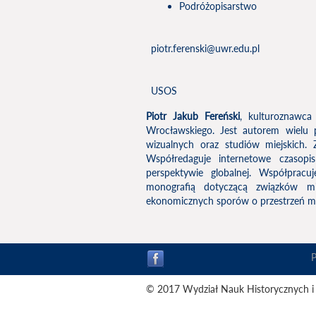
Podróżopisarstwo
piotr.ferenski@uwr.edu.pl
USOS
Piotr Jakub Fereński
, kulturoznawca
Wrocławskiego. Jest autorem wielu publ
wizualnych oraz studiów miejskich. 
Współredaguje internetowe czaso
perspektywie globalnej. Współprac
monografią dotyczącą związków mi
ekonomicznych sporów o przestrzeń mi
© 2017 Wydział Nauk Historycznych i