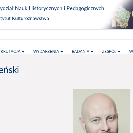
dział Nauk Historycznych i Pedagogicznych
stytut Kulturoznawstwa
EKRUTACJA
WYDARZENIA
BADANIA
ZESPÓŁ
W
eński