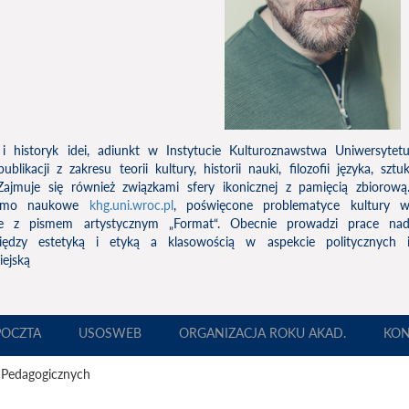
 i historyk idei, adiunkt w Instytucie Kulturoznawstwa Uniwersytet
ikacji z zakresu teorii kultury, historii nauki, filozofii języka, sztu
Zajmuje się również związkami sfery ikonicznej z pamięcią zbiorową
pismo naukowe
khg.uni.wroc.pl
, poświęcone problematyce kultury 
uje z pismem artystycznym „Format“. Obecnie prowadzi prace na
ędzy estetyką i etyką a klasowością w aspekcie politycznych 
ejską
POCZTA
USOSWEB
ORGANIZACJA ROKU AKAD.
KON
 Pedagogicznych