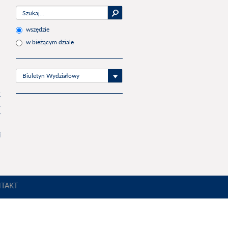
wszędzie
w bieżącym dziale
Biuletyn Wydziałowy
u
k
.
w
d
i
TAKT