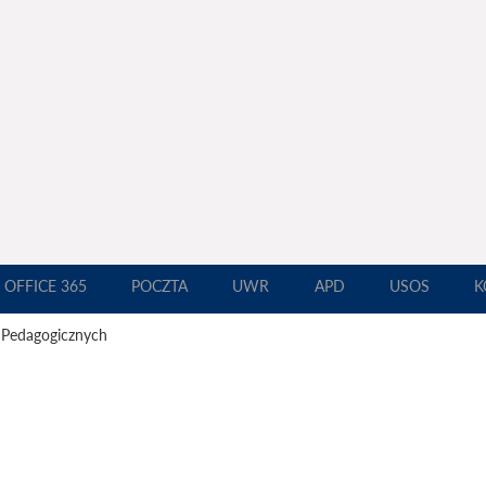
OFFICE 365
POCZTA
UWR
APD
USOS
K
 Pedagogicznych