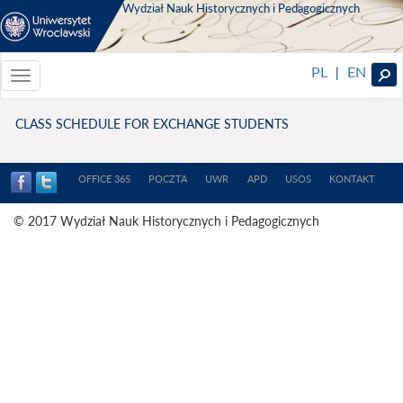
Wydział Nauk Historycznych i Pedagogicznych
PL
EN
|
Toggle
navigationToggle
navigation
CLASS SCHEDULE FOR EXCHANGE STUDENTS
OFFICE 365
POCZTA
UWR
APD
USOS
KONTAKT
© 2017 Wydział Nauk Historycznych i Pedagogicznych