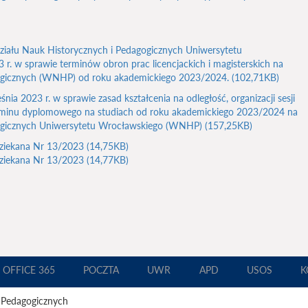
iału Nauk Historycznych i Pedagogicznych Uniwersytetu
r. w sprawie terminów obron prac licencjackich i magisterskich na
ogicznych (WNHP) od roku akademickiego 2023/2024. (102,71KB)
ia 2023 r. w sprawie zasad kształcenia na odległość, organizacji sesji
zaminu dyplomowego na studiach od roku akademickiego 2023/2024 na
ogicznych Uniwersytetu Wrocławskiego (WNHP) (157,25KB)
Dziekana Nr 13/2023 (14,75KB)
Dziekana Nr 13/2023 (14,77KB)
OFFICE 365
POCZTA
UWR
APD
USOS
K
 Pedagogicznych