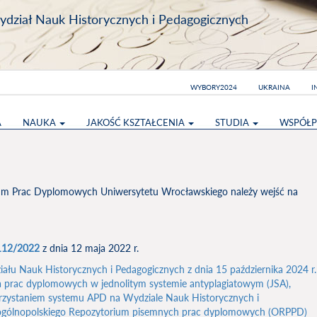
dział Nauk Historycznych i Pedagogicznych
WYBORY2024
UKRAINA
I
A
NAUKA
JAKOŚĆ KSZTAŁCENIA
STUDIA
WSPÓŁP
um Prac Dyplomowych Uniwersytetu Wrocławskiego należy wejść na
112/2022
z dnia 12 maja 2022 r.
łu Nauk Historycznych i Pedagogicznych z dnia 15 października 2024 r.
 prac dyplomowych w jednolitym systemie antyplagiatowym (JSA),
rzystaniem systemu APD na Wydziale Nauk Historycznych i
o ogólnopolskiego Repozytorium pisemnych prac dyplomowych (ORPPD)