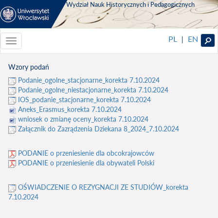
Wydział Nauk Historycznych i Pedagogicznych
PL
EN
|
Toggle
navigationToggle
navigation
Wzory podań
Podanie_ogolne_stacjonarne_korekta 7.10.2024
Podanie_ogolne_niestacjonarne_korekta 7.10.2024
IOS_podanie_stacjonarne_korekta 7.10.2024
Aneks_Erasmus_korekta 7.10.2024
wniosek o zmianę oceny_korekta 7.10.2024
Załącznik do Zazrądzenia Dziekana 8_2024_7.10.2024
PODANIE o przeniesienie dla obcokrajowców
PODANIE o przeniesienie dla obywateli Polski
OŚWIADCZENIE O REZYGNACJI ZE STUDIÓW_korekta
7.10.2024