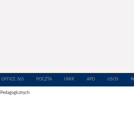
OFFICE 365
POCZTA
UWR
APD
USOS
K
 Pedagogicznych