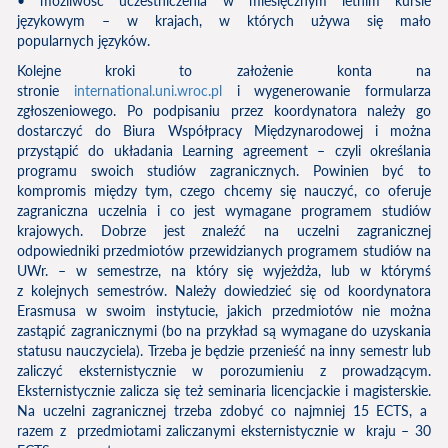
• możliwość uczestniczenia w miesięcznym letnim kursie
językowym – w krajach, w których używa się mało
popularnych języków.
Kolejne kroki to założenie konta na
stronie
international.uni.wroc.pl
i wygenerowanie formularza
zgłoszeniowego. Po podpisaniu przez koordynatora należy go
dostarczyć do Biura Współpracy Międzynarodowej i można
przystąpić do układania Learning agreement – czyli określania
programu swoich studiów zagranicznych. Powinien być to
kompromis między tym, czego chcemy się nauczyć, co oferuje
zagraniczna uczelnia i co jest wymagane programem studiów
krajowych. Dobrze jest znaleźć na uczelni zagranicznej
odpowiedniki przedmiotów przewidzianych programem studiów na
UWr. – w semestrze, na który się wyjeżdża, lub w którymś
z kolejnych semestrów. Należy dowiedzieć się od koordynatora
Erasmusa w swoim instytucie, jakich przedmiotów nie można
zastąpić zagranicznymi (bo na przykład są wymagane do uzyskania
statusu nauczyciela). Trzeba je będzie przenieść na inny semestr lub
zaliczyć eksternistycznie w porozumieniu z prowadzącym.
Eksternistycznie zalicza się też seminaria licencjackie i magisterskie.
Na uczelni zagranicznej trzeba zdobyć co najmniej 15 ECTS, a
razem z przedmiotami zaliczanymi eksternistycznie w kraju – 30