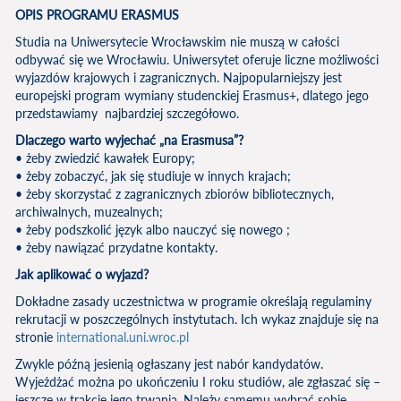
OPIS PROGRAMU ERASMUS
Studia na Uniwersytecie Wrocławskim nie muszą w całości
odbywać się we Wrocławiu. Uniwersytet oferuje liczne możliwości
wyjazdów krajowych i zagranicznych. Najpopularniejszy jest
europejski program wymiany studenckiej Erasmus+, dlatego jego
przedstawiamy najbardziej szczegółowo.
Dlaczego warto wyjechać „na Erasmusa”?
• żeby zwiedzić kawałek Europy;
• żeby zobaczyć, jak się studiuje w innych krajach;
• żeby skorzystać z zagranicznych zbiorów bibliotecznych,
archiwalnych, muzealnych;
• żeby podszkolić język albo nauczyć się nowego ;
• żeby nawiązać przydatne kontakty.
Jak aplikować o wyjazd?
Dokładne zasady uczestnictwa w programie określają regulaminy
rekrutacji w poszczególnych instytutach. Ich wykaz znajduje się na
stronie
international.uni.wroc.pl
Zwykle późną jesienią ogłaszany jest nabór kandydatów.
Wyjeżdżać można po ukończeniu I roku studiów, ale zgłaszać się –
jeszcze w trakcie jego trwania. Należy samemu wybrać sobie