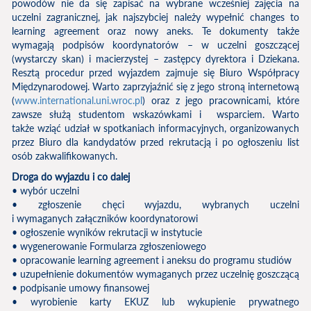
powodów nie da się zapisać na wybrane wcześniej zajęcia na
uczelni zagranicznej, jak najszybciej należy wypełnić changes to
learning agreement oraz nowy aneks. Te dokumenty także
wymagają podpisów koordynatorów – w uczelni goszczącej
(wystarczy skan) i macierzystej – zastępcy dyrektora i Dziekana.
Resztą procedur przed wyjazdem zajmuje się Biuro Współpracy
Międzynarodowej. Warto zaprzyjaźnić się z jego stroną internetową
(
www.international.uni.wroc.pl
) oraz z jego pracownicami, które
zawsze służą studentom wskazówkami i wsparciem. Warto
także wziąć udział w spotkaniach informacyjnych, organizowanych
przez Biuro dla kandydatów przed rekrutacją i po ogłoszeniu list
osób zakwalifikowanych.
Droga do wyjazdu i co dalej
• wybór uczelni
• zgłoszenie chęci wyjazdu, wybranych uczelni
i wymaganych załączników koordynatorowi
• ogłoszenie wyników rekrutacji w instytucie
• wygenerowanie Formularza zgłoszeniowego
• opracowanie learning agreement i aneksu do programu studiów
• uzupełnienie dokumentów wymaganych przez uczelnię goszczącą
• podpisanie umowy finansowej
• wyrobienie karty EKUZ lub wykupienie prywatnego