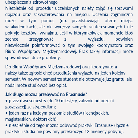
ubezpieczenia zdrowotnego
Niezależnie od procedur uczelnianych należy zająć się sprawami
dojazdu oraz zakwaterowania na miejscu. Uczelnia zagraniczna
może w tym pomóc (np. przedstawiając ofertę miejsc
w akademikach), ale nie wyręczy samych zainteresowanych i nie
pokryje kosztów wynajmu. Jeśli w którymkolwiek momencie ktoś
zechce zrezygnować z wyjazdu, powinien
niezwłocznie poinformować o tym swojego koordynatora oraz
Biuro Współpracy Międzynarodowej. Brak takiej informacji może
spowodować duże problemy.
Do Biura Współpracy Międzynarodowej oraz koordynatora
należy także zgłosić chęć przedłużenia wyjazdu na jeden kolejny
semestr. W nowym semestrze student nie otrzymuje już grantu, ale
nadal może studiować bez opłat.
Jak długo można przebywać na Erasmusie?
• przez dwa semestry (do 10 miesięcy, zależnie od uczelni
goszczącej) ze stypendium;
• jeden raz na każdym poziomie studiów (licencjackich,
magisterskich, doktorskich);
• niezależnie od tego można odbywać praktyki Erasmus+ (łącznie
praktyki i studia nie powinny przekroczyć 12 miesięcy pobytu).