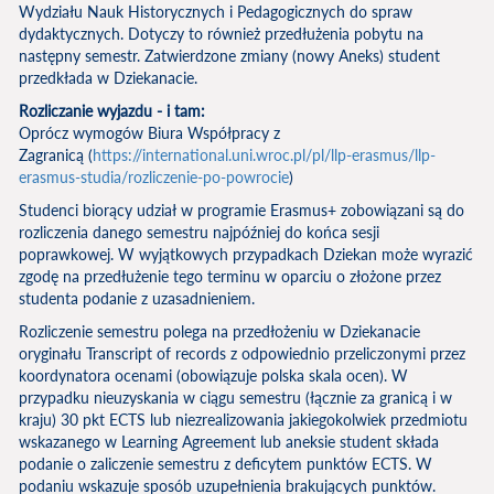
Wydziału Nauk Historycznych i Pedagogicznych do spraw
dydaktycznych. Dotyczy to również przedłużenia pobytu na
następny semestr. Zatwierdzone zmiany (nowy Aneks) student
przedkłada w Dziekanacie.
Rozliczanie wyjazdu - i tam:
Oprócz wymogów Biura Współpracy z
Zagranicą (
https://international.uni.wroc.pl/pl/llp-erasmus/llp-
erasmus-studia/rozliczenie-po-powrocie
)
Studenci biorący udział w programie Erasmus+ zobowiązani są do
rozliczenia danego semestru najpóźniej do końca sesji
poprawkowej. W wyjątkowych przypadkach Dziekan może wyrazić
zgodę na przedłużenie tego terminu w oparciu o złożone przez
studenta podanie z uzasadnieniem.
Rozliczenie semestru polega na przedłożeniu w Dziekanacie
oryginału Transcript of records z odpowiednio przeliczonymi przez
koordynatora ocenami (obowiązuje polska skala ocen). W
przypadku nieuzyskania w ciągu semestru (łącznie za granicą i w
kraju) 30 pkt ECTS lub niezrealizowania jakiegokolwiek przedmiotu
wskazanego w Learning Agreement lub aneksie student składa
podanie o zaliczenie semestru z deficytem punktów ECTS. W
podaniu wskazuje sposób uzupełnienia brakujących punktów.