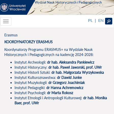
Wydział Nauk Historycznych i Pedagogicznych
PL
EN
|
Toggle
navigationToggle
navigation
Erasmus
KOORDYNATORZY ERASMUS
Koordynatorzy Programu ERASMUS+ na Wydziale Nauk
Historycznych i Pedagogicznych na kadencję 2024-2028:
Instytut Archeologii:
dr hab. Aleksandra Pankiewicz
Instytut Historyczny:
dr hab. Paweł Jaworski, prof. UWr
Instytut Historii Sztuki:
dr hab. Małgorzata Wyrzykowska
Instytut Kulturoznawstwa:
dr Dawid Junke
Instytut Muzykologii:
dr Grzegorz Joachimiak
Instytut Pedagogiki:
dr Hanna Achremowicz
Instytut Psychologii:
dr Marta Rokosz
Instytut Etnologii i Antropologii Kulturowej:
dr hab. Monika
Baer, prof. UWr