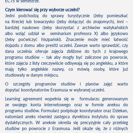
ECTS w semestrze.
Czym kierować się przy wyborze uczelni?
Jedni podchodzą do sprawy turystycznie (żeby pomieszkać
na Krecie) lub towarzysko (żeby dołączyć do znajomych), inni –
bardziej naukowo (żeby skorzystać z archiwów watykańskich
albo wziąć udział w seminarium profesora X) albo językowo
(żeby poćwiczyć hiszpański). Znaczenie może mieć łatwość
dojazdu z domu albo prestiż uczelni. Zawsze warto sprawdzić, czy
dana uczelnia oferuje zajęcia zbliżone do tych z krajowego
programu studiów – tak aby mogły być zaliczone po powrocie,
które zajęcia z listy rzeczywiście odbywają się po angielsku, a które
mają tylko angielskie nazwy, co mówią osoby, które już
studiowały w danym miejscu.
O szczegóły programów studiów i planów zajęć warto
dopytać koordynatorów Erasmusa w wybranej uczelni.
Learning agreement wypełnia się w formularzu generowanym
ze swojego konta internetowego oraz w formie aneksu do
programu studiów. Formularz podpisuje koordynator oraz Dziekan,
natomiast aneks również zastępca dyrektora instytutu do spraw
dydaktycznych. W aneksie określa się precyzyjnie cały przebieg
studiów po powrocie z Erasmusa. Jeśli okaże się, że z różnych