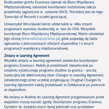
Rozliczaniem grantu Erasmusa zajmuje się Biuro Współpracy
Międzynarodowej, natomiast koordynator instytutowy zalicza
przedmioty zagraniczne w systemie USOS. Potrzebny jest do tego
Transcript of Records z uczelni goszczącej.
Uniwersytet Wrocławski bierze udział także w kilku innych
programach wymiany studenckiej, w tym do USA. Wszystkie
koordynuje Biuro Współpracy Międzynarodowej. Warto odwiedzać
jego stronę (
international.uni.wroc.pl
), gdzie pojawiają się także
ogłoszenia o jednorazowych ofertach stypendiów i o innych
programach współpracy międzynarodowej.
Zmiany w Learning Agreement
Wszelkie zmiany w learning agreement zatwierdza koordynator
programu Erasmus+. Należy je przedstawić niezwłocznie po
ustaleniu ostatecznego programu studiów za granicą – pocztą
tradycyjną lub elektroniczną (skan Changes to Learning Agreement,
zatwierdzonego przez uczelnię przyjmującą). Oryginał Changes to
Learning Agreement należy przedstawić w Dziekanacie po powrocie
ze stypendium.
Na zmiany w Aneksie do Learning Agrement przygotowanym przed
wyjazdem muszą wyrazić zgodę: Koordynator programu Erasmus,
Dyrektor ds. dydaktycznych danej jednostki oraz prodziekan