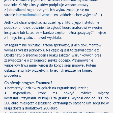
uczelnię. Każdy z instytutów podpisuje własne umowy
z jednostkami zagranicznymi. Ich wykaz znajduje się na
stronie
international.uni.wroc.pl
(w zakładce chcę wyjechać …)
Jeśli ktoś chce wyjechać na uczelnię, z którą jego instytut nie
podpisał umowy, powinien to zgłosić koordynatorowi w swoim
instytucie lub katedrze – bardzo często można „pożyczyć” miejsce
z innego instytutu, a nawet wydziału.
W regulaminie rekrutacji trzeba sprawdzić, jakich dokumentów
wymaga Wasza jednostka. Najczęściej jest to zaświadczenie z
Dziekanatu o średniej ocen i braku zaliczeń warunkowych oraz
zaświadczenie o znajomości języka obcego. Przyjmowanie
wniosków trwa mniej więcej do końca sesji zimowej. Potem
ogłaszane są listy przyjętych. To jednak jeszcze nie koniec
procedury.
Co oferuje program Erasmus+?
• bezpłatny udział w zajęciach na zagranicznej uczelni;
• stypendium, które ma pokryć różnicę między
kosztami utrzymania w kraju i za granicą; wynosi ono od 300 do
500 euro miesięcznie (studenci otrzymujący stypendium socjalne w
kraju dostają dodatkowe 200 euro);