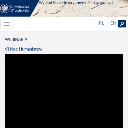
Wydział Nauk Historycznych i Pedagogicznych
PL
EN
|
Toggle
navigationToggle
navigation
WEBINARIA
VI Noc Humanistów