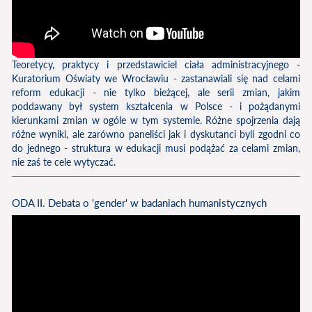
Teoretycy, praktycy i przedstawiciel ciała administracyjnego -
Kuratorium Oświaty we Wrocławiu - zastanawiali się nad celami
reform edukacji - nie tylko bieżącej, ale serii zmian, jakim
poddawany był system kształcenia w Polsce - i pożądanymi
kierunkami zmian w ogóle w tym systemie. Różne spojrzenia dają
różne wyniki, ale zarówno paneliści jak i dyskutanci byli zgodni co
do jednego - struktura w edukacji musi podążać za celami zmian,
nie zaś te cele wytyczać.
ODA II. Debata o 'gender' w badaniach humanistycznych