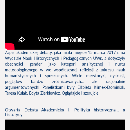
Zapis akademickiej debaty, jaka miała miejsce 15 marca 2017 r. na
Wydziale Nauk Historycznych i Pedagogicznych UWr., a dotyczyły
obecności 'gender' jako kategorii analitycznej i nurtu
metodologicznego w we współczesnej refleksji z zakresu nauk
humanistycznych i społecznych. Wiele merytoryki, dyskusji,
poglądów bardzo zróżnicowanych... ale racjonalnie
argumentowanych! Panelistkami były Elżbieta Klimek-Dominiak,
Teresa Kulak, Edyta Zierkiewicz. Oglądajcie i szerujcie!
Otwarta Debata Akademicka I, Polityka historyczna... a
historycy