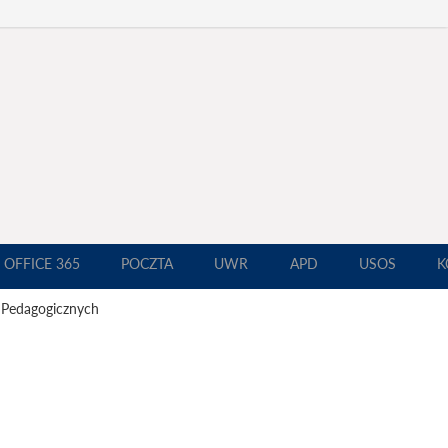
OFFICE 365
POCZTA
UWR
APD
USOS
K
 Pedagogicznych