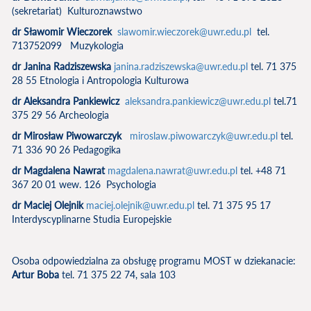
(sekretariat) Kulturoznawstwo
dr Sławomir Wieczorek
slawomir.wieczorek@uwr.edu.pl
tel.
713752099 Muzykologia
dr Janina Radziszewska
janina.radziszewska@uwr.edu.pl
tel. 71 375
28 55 Etnologia i Antropologia Kulturowa
dr Aleksandra Pankiewicz
aleksandra.pankiewicz@uwr.edu.pl
tel.71
375 29 56 Archeologia
dr Mirosław Piwowarczyk
miroslaw.piwowarczyk@uwr.edu.pl
tel.
71 336 90 26 Pedagogika
dr Magdalena Nawrat
magdalena.nawrat@uwr.edu.pl
tel. +48 71
367 20 01 wew. 126 Psychologia
dr Maciej Olejnik
maciej.olejnik@uwr.edu.pl
tel. 71 375 95 17
Interdyscyplinarne Studia Europejskie
Osoba odpowiedzialna za obsługę programu MOST w dziekanacie:
Artur Boba
tel. 71 375 22 74, sala 103