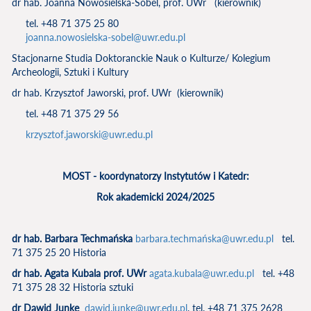
dr hab. Joanna Nowosielska-Sobel, prof. UWr (kierownik)
tel. +48 71 375 25 80
joanna.nowosielska-sobel@uwr.edu.pl
Stacjonarne Studia Doktoranckie Nauk o Kulturze/ Kolegium
Archeologii, Sztuki i Kultury
dr hab. Krzysztof Jaworski, prof. UWr (kierownik)
tel. +48 71 375 29 56
krzysztof.jaworski@uwr.edu.pl
MOST - koordynatorzy Instytutów i Katedr:
Rok akademicki 2024/2025
dr hab. Barbara Techmańska
barbara.techmańska@uwr.edu.pl
tel.
71 375 25 20 Historia
dr hab. Agata Kubala prof. UWr
agata.kubala@uwr.edu.pl
tel. +48
71 375 28 32 Historia sztuki
dr Dawid Junke
dawid.junke@uwr.edu.pl
, tel. +48 71 375 2628