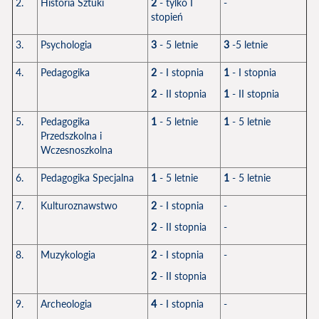
2.
Historia Sztuki
2
- tylko I
-
stopień
3.
Psychologia
3
- 5 letnie
3
-5 letnie
4.
Pedagogika
2
- I stopnia
1
- I stopnia
2
- II stopnia
1
- II stopnia
5.
Pedagogika
1
- 5 letnie
1
- 5 letnie
Przedszkolna i
Wczesnoszkolna
6.
Pedagogika Specjalna
1
- 5 letnie
1
- 5 letnie
7.
Kulturoznawstwo
2
- I stopnia
-
2
- II stopnia
-
8.
Muzykologia
2
- I stopnia
-
2
- II stopnia
9.
Archeologia
4
- I stopnia
-