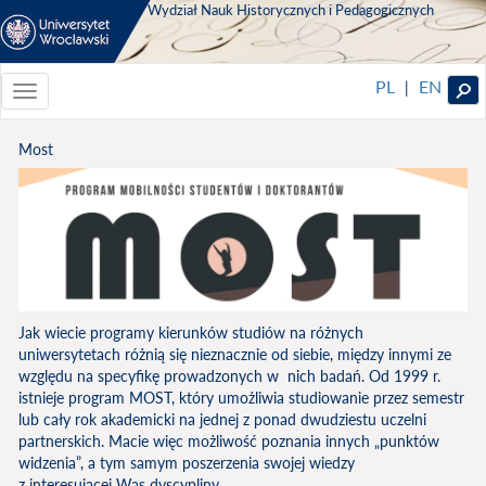
Wydział Nauk Historycznych i Pedagogicznych
PL
EN
|
Toggle
navigationToggle
navigation
Most
Jak wiecie programy kierunków studiów na różnych
uniwersytetach różnią się nieznacznie od siebie, między innymi ze
względu na specyfikę prowadzonych w nich badań. Od 1999 r.
istnieje program MOST, który umożliwia studiowanie przez semestr
lub cały rok akademicki na jednej z ponad dwudziestu uczelni
partnerskich. Macie więc możliwość poznania innych „punktów
widzenia”, a tym samym poszerzenia swojej wiedzy
z interesującej Was dyscypliny.