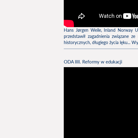
Hans Jørgen Weile, Inland Norway Un
przedstawił zagadnienia związane z
historycznych, długiego życia lęku... W
ODA IIII. Reformy w edukacji