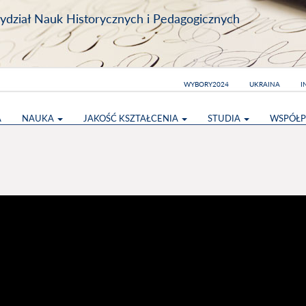
dział Nauk Historycznych i Pedagogicznych
WYBORY2024
UKRAINA
I
A
NAUKA
JAKOŚĆ KSZTAŁCENIA
STUDIA
WSPÓŁP