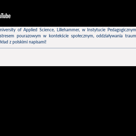
iversity of Applied Science, Lillehammer, w Instytucie Pedagogiczny
e stresem pourazowym w kontekście społecznym, oddziaływania trau
ykład z polskimi napisami!