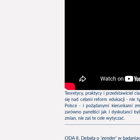
Teoretycy, praktycy i przedstawiciel c
się nad celami reform edukacji - nie t
Polsce - i pożądanymi kierunkami zm
zarówno paneliści jak i dyskutanci by
zmian, nie zaś te cele wytyczać.
ODA II. Debata o 'gender' w badani