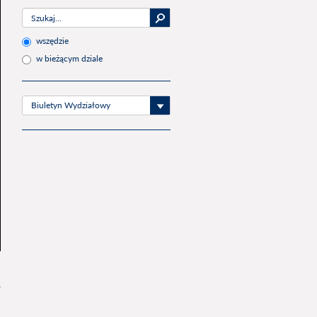
wszędzie
w bieżącym dziale
Biuletyn Wydziałowy
m