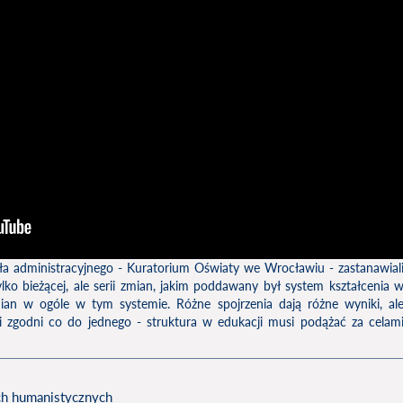
iała administracyjnego - Kuratorium Oświaty we Wrocławiu - zastanawial
ylko bieżącej, ale serii zmian, jakim poddawany był system kształcenia 
ian w ogóle w tym systemie. Różne spojrzenia dają różne wyniki, al
li zgodni co do jednego - struktura w edukacji musi podążać za celam
ach humanistycznych