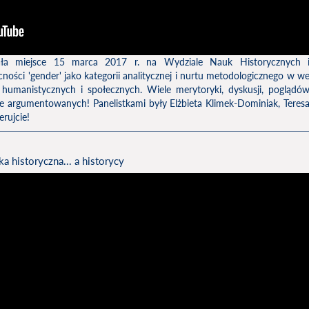
iała miejsce 15 marca 2017 r. na Wydziale Nauk Historycznych 
ości 'gender' jako kategorii analitycznej i nurtu metodologicznego w w
k humanistycznych i społecznych. Wiele merytoryki, dyskusji, poglądó
nie argumentowanych! Panelistkami były Elżbieta Klimek-Dominiak, Teres
erujcie!
a historyczna... a historycy