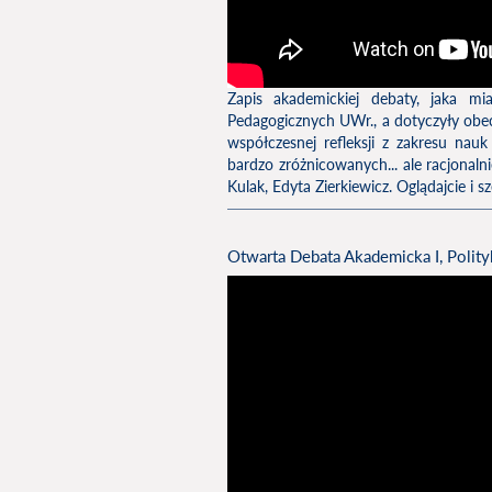
Zapis akademickiej debaty, jaka m
Pedagogicznych UWr., a dotyczyły obecn
współczesnej refleksji z zakresu nau
bardzo zróżnicowanych... ale racjonal
Kulak, Edyta Zierkiewicz. Oglądajcie i sz
Otwarta Debata Akademicka I, Polityk