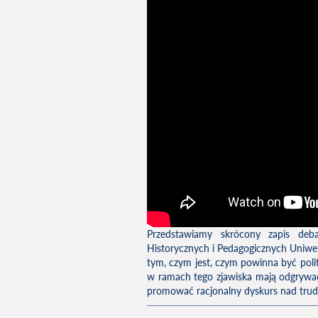
Przedstawiamy skrócony zapis deb
Historycznych i Pedagogicznych Uniwer
tym, czym jest, czym powinna być polit
w ramach tego zjawiska mają odgrywać
promować racjonalny dyskurs nad trud