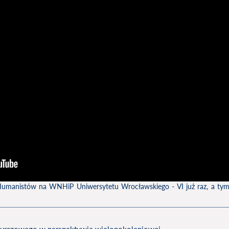
 Humanistów na WNHiP Uniwersytetu Wrocławskiego - VI już raz, a ty