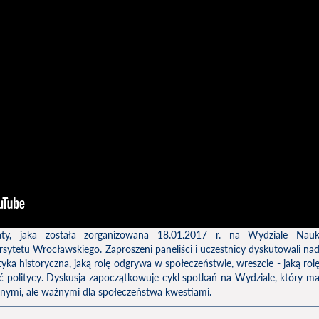
aty, jaka została zorganizowana 18.01.2017 r. na Wydziale Nau
sytetu Wrocławskiego. Zaproszeni paneliści i uczestnicy dyskutowali na
yka historyczna, jaką rolę odgrywa w społeczeństwie, wreszcie - jaką rol
 politycy. Dyskusja zapoczątkowuje cykl spotkań na Wydziale, który m
nymi, ale ważnymi dla społeczeństwa kwestiami.