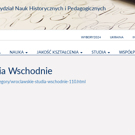
dział Nauk Historycznych i Pedagogicznych
WYBORY2024
UKRAINA
I
A
NAUKA
JAKOŚĆ KSZTAŁCENIA
STUDIA
WSPÓŁP
ia Wschodnie
egory/wroclawskie-studia-wschodnie-110.html