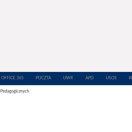
OFFICE 365
POCZTA
UWR
APD
USOS
K
 Pedagogicznych