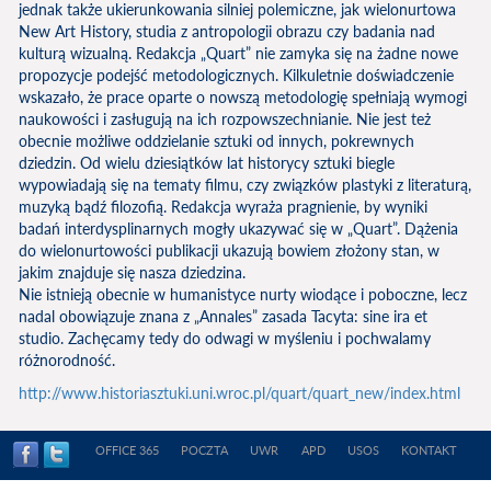
jednak także ukierunkowania silniej polemiczne, jak wielonurtowa
New Art History, studia z antropologii obrazu czy badania nad
kulturą wizualną. Redakcja „Quart” nie zamyka się na żadne nowe
propozycje podejść metodologicznych. Kilkuletnie doświadczenie
wskazało, że prace oparte o nowszą metodologię spełniają wymogi
naukowości i zasługują na ich rozpowszechnianie. Nie jest też
obecnie możliwe oddzielanie sztuki od innych, pokrewnych
dziedzin. Od wielu dziesiątków lat historycy sztuki biegle
wypowiadają się na tematy filmu, czy związków plastyki z literaturą,
muzyką bądź filozofią. Redakcja wyraża pragnienie, by wyniki
badań interdysplinarnych mogły ukazywać się w „Quart”. Dążenia
do wielonurtowości publikacji ukazują bowiem złożony stan, w
jakim znajduje się nasza dziedzina.
Nie istnieją obecnie w humanistyce nurty wiodące i poboczne, lecz
nadal obowiązuje znana z „Annales” zasada Tacyta: sine ira et
studio. Zachęcamy tedy do odwagi w myśleniu i pochwalamy
różnorodność.
http://www.historiasztuki.uni.wroc.pl/quart/quart_new/index.html
OFFICE 365
POCZTA
UWR
APD
USOS
KONTAKT