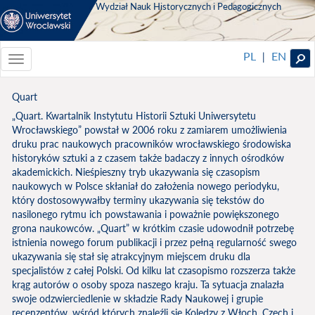
Wydział Nauk Historycznych i Pedagogicznych
PL
EN
|
Toggle
navigationToggle
navigation
Quart
„Quart. Kwartalnik Instytutu Historii Sztuki Uniwersytetu
Wrocławskiego” powstał w 2006 roku z zamiarem umożliwienia
druku prac naukowych pracowników wrocławskiego środowiska
historyków sztuki a z czasem także badaczy z innych ośrodków
akademickich. Nieśpieszny tryb ukazywania się czasopism
naukowych w Polsce skłaniał do założenia nowego periodyku,
który dostosowywałby terminy ukazywania się tekstów do
nasilonego rytmu ich powstawania i poważnie powiększonego
grona naukowców. „Quart” w krótkim czasie udowodnił potrzebę
istnienia nowego forum publikacji i przez pełną regularność swego
ukazywania się stał się atrakcyjnym miejscem druku dla
specjalistów z całej Polski. Od kilku lat czasopismo rozszerza także
krąg autorów o osoby spoza naszego kraju. Ta sytuacja znalazła
swoje odzwierciedlenie w składzie Rady Naukowej i grupie
recenzentów, wśród których znaleźli się Koledzy z Włoch, Czech i