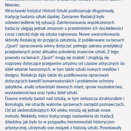
Niemiec.
Wrocławski Instytut Historii Sztuki podtrzymuje długotrwałą
tradycję badania sztuki śląskiej. Zamiarem Redakcji było
odzwierciedlenie tej sytuacji. Zainteresowania współczesnych
badaczy ulegają jednak zmianom a przedmiotem ich dociekliwości
coraz częściej staje się sztuka najnowsza. Nowe uwarunkowania
skłoniły Redakcję do przyjęcia założenia, iż publikowane na łamach
„Quart” opracowania winny dotyczyć pełnego zakresu predylekcji
przejawianych przez aktualne pokolenia znawców sztuki. Z tego
powodu na łamach „Quart” mogą się znaleźć i znajdują się
rozprawy dotyczące przejawów artyzmu od czasów antycznych do
dzieł właśnie tworzonych, w tym także sztuki nowych mediów i
designu. Redakcja dąży także do publikowania opracowań
dotyczących kwestii konserwatorskich i problemów ochrony
zabytków, analiz urbanistyki dawnych miast, spraw muzealnictwa,
wystawiennictwa oraz rynku dzieł sztuki.
Dawne metody badań nad sztuką, w tym zwłaszcza strukturalizm i
ikonologia, nie utraciły walorów sprawnych narzędzi poznawczych.
Od lat siedemdziesiątych XX wieku mnożą się jednak nowe
metody. Niekiedy, mimo krytycznego nastawienia do tradycji
dziedziny, jak było to w przypadku hermeneutyki historyczno-
artystycznej, utrzymały one związek z historią sztuki. Powstawały