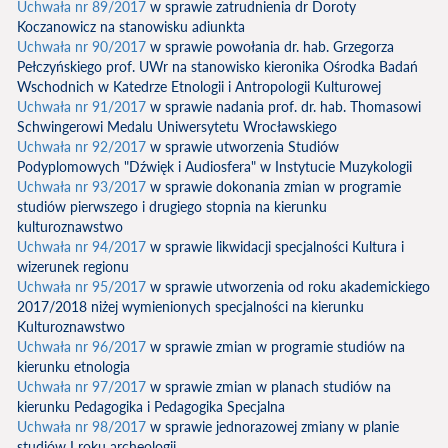
Uchwała nr 89/2017
w sprawie zatrudnienia dr Doroty
Koczanowicz na stanowisku adiunkta
Uchwała nr 90/2017
w sprawie powołania dr. hab. Grzegorza
Pełczyńskiego prof. UWr na stanowisko kieronika Ośrodka Badań
Wschodnich w Katedrze Etnologii i Antropologii Kulturowej
Uchwała nr 91/2017
w sprawie nadania prof. dr. hab. Thomasowi
Schwingerowi Medalu Uniwersytetu Wrocławskiego
Uchwała nr 92/2017
w sprawie utworzenia Studiów
Podyplomowych "Dźwięk i Audiosfera" w Instytucie Muzykologii
Uchwała nr 93/2017
w sprawie dokonania zmian w programie
studiów pierwszego i drugiego stopnia na kierunku
kulturoznawstwo
Uchwała nr 94/2017
w sprawie likwidacji specjalności Kultura i
wizerunek regionu
Uchwała nr 95/2017
w sprawie utworzenia od roku akademickiego
2017/2018 niżej wymienionych specjalności na kierunku
Kulturoznawstwo
Uchwała nr 96/2017
w sprawie zmian w programie studiów na
kierunku etnologia
Uchwała nr 97/2017
w sprawie zmian w planach studiów na
kierunku Pedagogika i Pedagogika Specjalna
Uchwała nr 98/2017
w sprawie jednorazowej zmiany w planie
studiów I roku archeologii