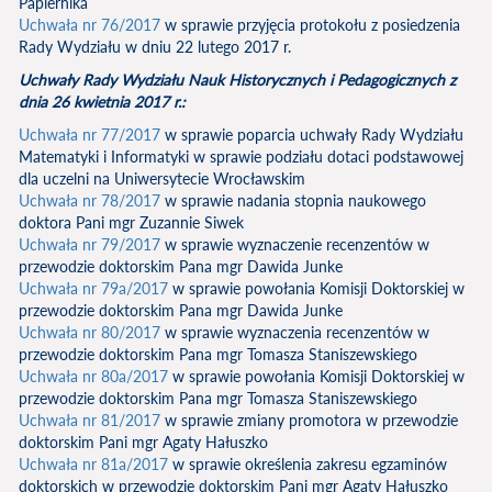
Papiernika
Uchwała nr 76/2017
w sprawie przyjęcia protokołu z posiedzenia
Rady Wydziału w dniu 22 lutego 2017 r.
Uchwały Rady Wydziału Nauk Historycznych i Pedagogicznych z
dnia 26 kwietnia 2017 r.:
Uchwała nr 77/2017
w sprawie poparcia uchwały Rady Wydziału
Matematyki i Informatyki w sprawie podziału dotaci podstawowej
dla uczelni na Uniwersytecie Wrocławskim
Uchwała nr 78/2017
w sprawie nadania stopnia naukowego
doktora Pani mgr Zuzannie Siwek
Uchwała nr 79/2017
w sprawie wyznaczenie recenzentów w
przewodzie doktorskim Pana mgr Dawida Junke
Uchwała nr 79a/2017
w sprawie powołania Komisji Doktorskiej w
przewodzie doktorskim Pana mgr Dawida Junke
Uchwała nr 80/2017
w sprawie wyznaczenia recenzentów w
przewodzie doktorskim Pana mgr Tomasza Staniszewskiego
Uchwała nr 80a/2017
w sprawie powołania Komisji Doktorskiej w
przewodzie doktorskim Pana mgr Tomasza Staniszewskiego
Uchwała nr 81/2017
w sprawie zmiany promotora w przewodzie
doktorskim Pani mgr Agaty Hałuszko
Uchwała nr 81a/2017
w sprawie określenia zakresu egzaminów
doktorskich w przewodzie doktorskim Pani mgr Agaty Hałuszko