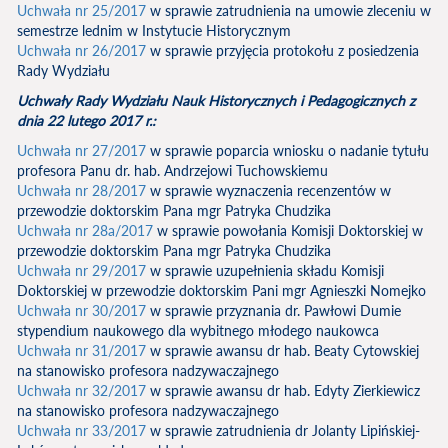
Uchwała nr 25/2017
w sprawie zatrudnienia na umowie zleceniu w
semestrze lednim w Instytucie Historycznym
Uchwała nr 26/2017
w sprawie przyjęcia protokołu z posiedzenia
Rady Wydziału
Uchwały Rady Wydziału Nauk Historycznych i Pedagogicznych z
dnia 22 lutego 2017 r.:
Uchwała nr 27/2017
w sprawie poparcia wniosku o nadanie tytułu
profesora Panu dr. hab. Andrzejowi Tuchowskiemu
Uchwała nr 28/2017
w sprawie wyznaczenia recenzentów w
przewodzie doktorskim Pana mgr Patryka Chudzika
Uchwała nr 28a/2017
w sprawie powołania Komisji Doktorskiej w
przewodzie doktorskim Pana mgr Patryka Chudzika
Uchwała nr 29/2017
w sprawie uzupełnienia składu Komisji
Doktorskiej w przewodzie doktorskim Pani mgr Agnieszki Nomejko
Uchwała nr 30/2017
w sprawie przyznania dr. Pawłowi Dumie
stypendium naukowego dla wybitnego młodego naukowca
Uchwała nr 31/2017
w sprawie awansu dr hab. Beaty Cytowskiej
na stanowisko profesora nadzywaczajnego
Uchwała nr 32/2017
w sprawie awansu dr hab. Edyty Zierkiewicz
na stanowisko profesora nadzywaczajnego
Uchwała nr 33/2017
w sprawie zatrudnienia dr Jolanty Lipińskiej-