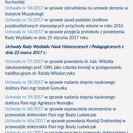
Sucheckiej
Uchwała nr 54/2017
w sprawie zatrudnienia na umowie zleceniu w
Instytcie Muzykologii
Uchwała nr 55/2017
w sprawie zasad podziału środków
pozabudżetowych stanowiących przychody własne w roku 2016
Uchwała nr 56/2017
w sprawie przyjęcia protokołu z posiedzenia
Rady Wydziału w dniu 25 stycznia 2017 roku
Uchwały Rady Wydziału Nauk Historycznych i Pedagogicznych z
dnia 22 marca 2017 r.:
Uchwała nr 57/2017
w sprawie powołania dr. hab. Witolda
Jakubowskiego prof. UWr, jako członka komisji w postępowaniu
habilitacyjnym dr. Rafała Włodarczyka
Uchwała nr 58/2017
w sprawie nadania stopnia naukowego
doktora Pani mgr Izabeli Gomułka
Uchwała nr 59/2017
w sprawie nadania stopnia naukowego
doktora Pani mgr Agnieszce Nomejko
Uchwała nr 60/2017
w sprawie wyznaczenia recenzentów w
przewodzie doktorskim Pani mgr Beaty Ludwiczak
Uchwała nr 60a/2017
w sprawie powołania Komisji Doktorskiej w
przewodzie doktorskim Pani mgr Beaty Ludwiczak
Uchwała nr 61/2017
w sprawie wszczęcia przewodu doktorskiego i