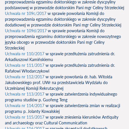
przeprowadzenia egzaminu doktorskiego w zakresie dyscpyliny
podstawowej w przewodzie doktorskim Pani mgr Celiny Strzeleckiej
Uchwała nr 109c/2017
w sprawie powołania Komisji do
przeprowadzenia egzaminu doktorskiego w zakresie dyscpyliny
dodatkowej w przewodzie doktorskim Pani mgr Celiny Strzeleckiej
Uchwała nr 109d/2017
w sprawie powołania Komisji do
przeprowadzenia egzaminu doktorskiego w zakresie nowozytnego
języka obcego w przewodzie doktorskim Pani mgr Celiny
Strzeleckiej
Uchwała nr 110/2017
w sprawie przedłużenia zatrudnienia dr.
Arkadiuszowi Kamińskiemu
Uchwała nr 111/2017
w sprawie przedłużenia zatrudnienia dr.
Rafałowi Włodarczykowi
Uchwała nr 112/2017
w sprawie powołania dr. hab. Witolda
Jakubowskiego prof. UWr na przedstawiciela Wydziału do
Uczelnianej Komisji Rekrutacyjnej
Uchwała nr 113/2017
w sprawie zatwierdzenia indywidualnego
programu studiów p. Guofeng Teng
Uchwała nr 114/2017
w sprawie zatwierdzenia zmian w realizacji
programu p. Jolanty Kowalskiej
Uchwała nr 115/2017
w sprawie zniesienia kierunków Antiquity
and archaeology oraz Cultural Communication
Uchwała nr 116/2017
w sprawie akceptacji dodatkowych