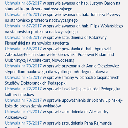
Uchwała nr 65/2017
w sprawie awansu dr hab. Justyny Baron na
stanowisko profesora nadzwyczajnego
Uchwała nr 66/2017
w sprawie awansu dr. hab. Tomasza Przerwy
na stanowisko profesora nadzwyczajnego
Uchwała nr 67/2017
w sprawie awansu dr. hab. Filipa Wolańskiego
na stanowisko profesora nadzwyczajnego
Uchwała nr 68/2017
w sprawie zatrudnienia dr Katarzyny
Pismańskiej na stanowisko asystenta
Uchwała nr 69/2017
w sprawie powołania dr hab. Agnieszki
Zabłockiej-Kos na stanowisko kierownika Pracowni Badań nad
Urabnistyką i Architekturą Nowoczesną
Uchwała nr 70/2017
w sprawie przyznania dr Annie Oleszkowicz
stypendium naukowego dla wybitnego młodego naukowca
Uchwała nr 71/2017
w sprawie zmiany w planach Stacjonarnych
Studiów Doktoranckich Pedagogiki
Uchwała nr 72/2017
w sprawie likwidacji specjalności Pedagogika
kultury i mediów
Uchwała nr 73/2017
w sprawie upoważnienia dr Jolanty Lipińskiej-
Łokś do prowadzenia wykładów
Uchwała nr 74/2017
w sprawie zatrudnienia dr Aleksandry
Aszkiełowicz
Uchwała nr 75/2017
w sprawie zatrudnienia Pana Rajmunda