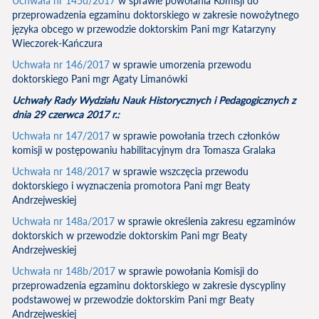
Uchwała nr 145d/2017
w sprawie powołania Komisji do
przeprowadzenia egzaminu doktorskiego w zakresie nowożytnego
języka obcego w przewodzie doktorskim Pani mgr Katarzyny
Wieczorek-Kańczura
Uchwała nr 146/2017
w sprawie umorzenia przewodu
doktorskiego Pani mgr Agaty Limanówki
Uchwały Rady Wydziału Nauk Historycznych i Pedagogicznych z
dnia 29 czerwca 2017 r.:
Uchwała nr 147/2017
w sprawie powołania trzech członków
komisji w postępowaniu habilitacyjnym dra Tomasza Gralaka
Uchwała nr 148/2017
w sprawie wszczęcia przewodu
doktorskiego i wyznaczenia promotora Pani mgr Beaty
Andrzejweskiej
Uchwała nr 148a/2017
w sprawie określenia zakresu egzaminów
doktorskich w przewodzie doktorskim Pani mgr Beaty
Andrzejweskiej
Uchwała nr 148b/2017
w sprawie powołania Komisji do
przeprowadzenia egzaminu doktorskiego w zakresie dyscypliny
podstawowej w przewodzie doktorskim Pani mgr Beaty
Andrzejweskiej