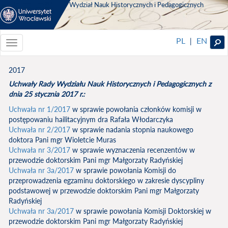
Wydział Nauk Historycznych i Pedagogicznych
PL
EN
|
Toggle
navigationToggle
navigation
2017
Uchwały Rady Wydziału Nauk Historycznych i Pedagogicznych z
dnia 25 stycznia 2017 r.:
Uchwała nr 1/2017
w sprawie powołania członków komisji w
postępowaniu hailitacyjnym dra Rafała Włodarczyka
Uchwała nr 2/2017
w sprawie nadania stopnia naukowego
doktora Pani mgr Wioletcie Muras
Uchwała nr 3/2017
w sprawie wyznaczenia recenzentów w
przewodzie doktorskim Pani mgr Małgorzaty Radyńskiej
Uchwała nr 3a/2017
w sprawie powołania Komisji do
przeprowadzenia egzaminu doktorskiego w zakresie dyscypliny
podstawowej w przewodzie doktorskim Pani mgr Małgorzaty
Radyńskiej
Uchwała nr 3a/2017
w sprawie powołania Komisji Doktorskiej w
przewodzie doktorskim Pani mgr Małgorzaty Radyńskiej