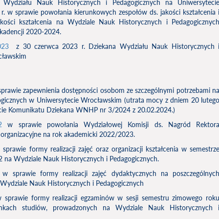
Wydziału Nauk Historycznych i Pedagogicznych na Uniwersyteci
. w sprawie powołania kierunkowych zespołów ds. jakości kształcenia 
kości kształcenia na Wydziale Nauk Historycznych i Pedagogicznyc
kadencji 2020-2024.
023
z 30 czerwca 2023 r. Dziekana Wydziału Nauk Historycznych 
cławskim
sprawie zapewnienia dostępności osobom ze szczególnymi potrzebami n
ogicznych w Uniwersytecie Wrocławskim (utrata mocy z dniem 20 luteg
ycie Komunikatu Dziekana WNHP nr 3/2024 z 20.02.2024.)
22
w sprawie powołania Wydziałowej Komisji ds. Nagród Rektor
i organizacyjne na rok akademicki 2022/2023.
 sprawie formy realizacji zajęć oraz organizacji kształcenia w semestrz
 na Wydziale Nauk Historycznych i Pedagogicznych.
w sprawie formy realizacji zajęć dydaktycznych na poszczególnyc
Wydziale Nauk Historycznych i Pedagogicznych
sprawie formy realizacji egzaminów w sesji semestru zimowego rok
nkach studiów, prowadzonych na Wydziale Nauk Historycznych 