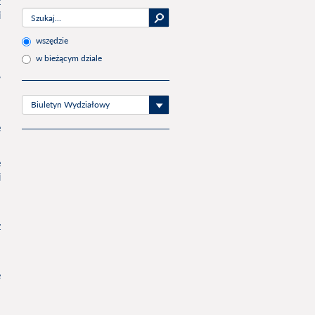
z
i
wszędzie
u
w bieżącym dziale
u
w
Biuletyn Wydziałowy
u
e
e
i
u
z
u
e
m