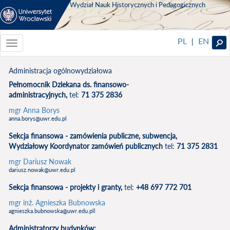
Wydział Nauk Historycznych i Pedagogicznych
PL
EN
|
Toggle
navigationToggle
navigation
Administracja ogólnowydziałowa
Pełnomocnik Dziekana ds. finansowo-
administracyjnych,
tel:
71 375 2836
mgr Anna Borys
anna.borys@uwr.edu.pl
Sekcja finansowa - zamówienia publiczne, subwencja,
Wydziałowy Koordynator zamówień publicznych
tel:
71 375 2831
mgr Dariusz Nowak
dariusz.nowak@uwr.edu.pl
Sekcja finansowa - projekty i granty,
tel:
+48 697 772 701
mgr inż. Agnieszka Bubnowska
agnieszka.bubnowska@uwr.edu.pll
Administratorzy budynków: