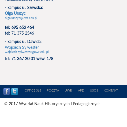
- kampus ul. Szewska:
Olga Urszyc
olga.urszyc@uwr.edu.pl
tel: 695 652 464
tel: 71 375 2546
- kampus ul. Dawida:
Wojciech Sylwester
wojciech.sylwester@uwr.edu.pl
tel:
71 367 20 01 wew. 178
OFFICE 365
POCZTA
UWR
APD
USOS
KONTAKT
© 2017 Wydział Nauk Historycznych i Pedagogicznych