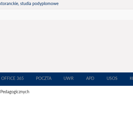
ktoranckie, studia podyplomowe
OFFICE 365
POCZTA
UWR
APD
USOS
K
 Pedagogicznych