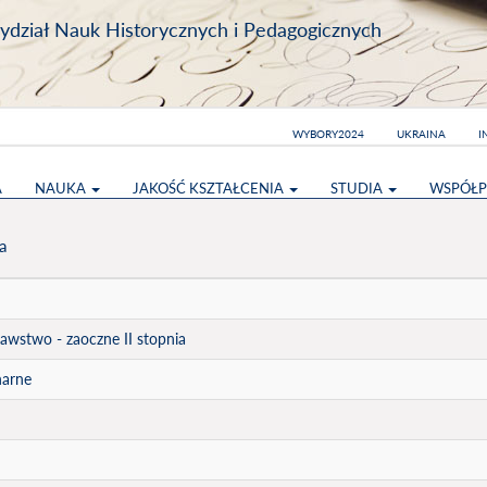
dział Nauk Historycznych i Pedagogicznych
WYBORY2024
UKRAINA
I
A
NAUKA
JAKOŚĆ KSZTAŁCENIA
STUDIA
WSPÓŁP
a
awstwo - zaoczne II stopnia
narne