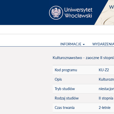
Wy
INFORMACJE
WYDARZENI
Kulturoznawstwo - zaoczne II stopni
Kod programu
KU-Z2
Opis
Kulturozn
Tryb studiów
niestacjo
Rodzaj studiów
II stopnia
Czas trwania
2-letnie