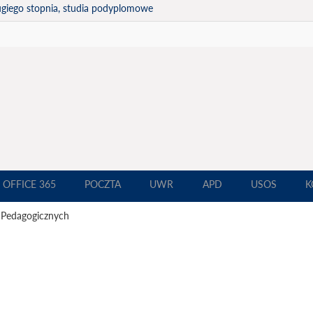
ugiego stopnia, studia podyplomowe
OFFICE 365
POCZTA
UWR
APD
USOS
K
 Pedagogicznych