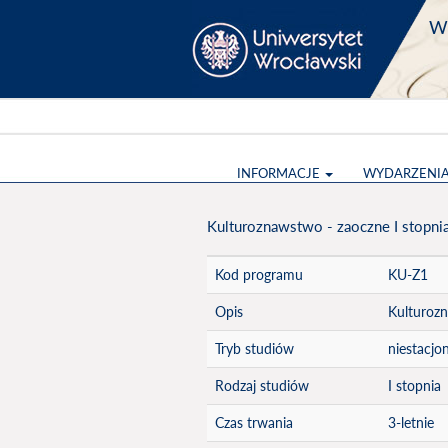
Wy
INFORMACJE
WYDARZENI
Kulturoznawstwo - zaoczne I stopni
Kod programu
KU-Z1
Opis
Kulturozn
Tryb studiów
niestacjo
Rodzaj studiów
I stopnia
Czas trwania
3-letnie