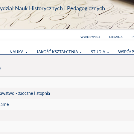
dział Nauk Historycznych i Pedagogicznych
WYBORY2024
UKRAINA
I
A
NAUKA
JAKOŚĆ KSZTAŁCENIA
STUDIA
WSPÓŁP
a
awstwo - zaoczne I stopnia
narne